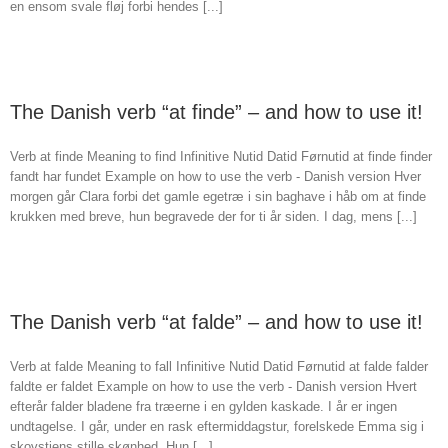
en ensom svale fløj forbi hendes [...]
The Danish verb “at finde” – and how to use it!
Verb at finde Meaning to find Infinitive Nutid Datid Førnutid at finde finder
fandt har fundet Example on how to use the verb - Danish version Hver
morgen går Clara forbi det gamle egetræ i sin baghave i håb om at finde
krukken med breve, hun begravede der for ti år siden. I dag, mens [...]
The Danish verb “at falde” – and how to use it!
Verb at falde Meaning to fall Infinitive Nutid Datid Førnutid at falde falder
faldte er faldet Example on how to use the verb - Danish version Hvert
efterår falder bladene fra træerne i en gylden kaskade. I år er ingen
undtagelse. I går, under en rask eftermiddagstur, forelskede Emma sig i
skovstiens stille skønhed. Hun [...]