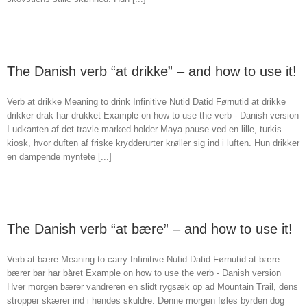
The Danish verb “at drikke” – and how to use it!
Verb at drikke Meaning to drink Infinitive Nutid Datid Førnutid at drikke
drikker drak har drukket Example on how to use the verb - Danish version
I udkanten af det travle marked holder Maya pause ved en lille, turkis
kiosk, hvor duften af friske krydderurter krøller sig ind i luften. Hun drikker
en dampende myntete [...]
The Danish verb “at bære” – and how to use it!
Verb at bære Meaning to carry Infinitive Nutid Datid Førnutid at bære
bærer bar har båret Example on how to use the verb - Danish version
Hver morgen bærer vandreren en slidt rygsæk op ad Mountain Trail, dens
stropper skærer ind i hendes skuldre. Denne morgen føles byrden dog