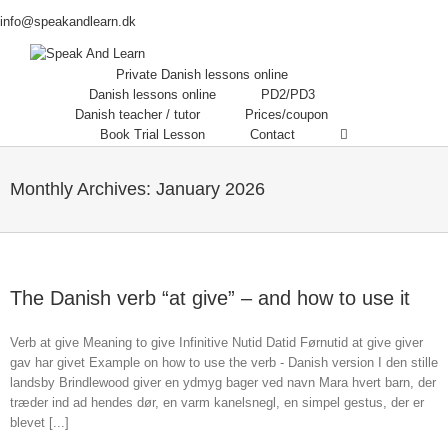
info@speakandlearn.dk
Private Danish lessons online
Danish lessons online
PD2/PD3
Danish teacher / tutor
Prices/coupon
Book Trial Lesson
Contact
Monthly Archives:
January 2026
The Danish verb “at give” – and how to use it
Verb at give Meaning to give Infinitive Nutid Datid Førnutid at give giver
gav har givet Example on how to use the verb - Danish version I den stille
landsby Brindlewood giver en ydmyg bager ved navn Mara hvert barn, der
træder ind ad hendes dør, en varm kanelsnegl, en simpel gestus, der er
blevet [...]