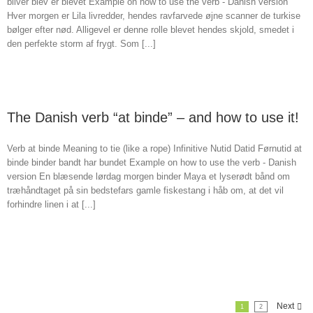
bliver blev er blevet Example on how to use the verb - Danish version
Hver morgen er Lila livredder, hendes ravfarvede øjne scanner de turkise
bølger efter nød. Alligevel er denne rolle blevet hendes skjold, smedet i
den perfekte storm af frygt. Som [...]
The Danish verb “at binde” – and how to use it!
Verb at binde Meaning to tie (like a rope) Infinitive Nutid Datid Førnutid at
binde binder bandt har bundet Example on how to use the verb - Danish
version En blæsende lørdag morgen binder Maya et lyserødt bånd om
træhåndtaget på sin bedstefars gamle fiskestang i håb om, at det vil
forhindre linen i at [...]
Next
1
2