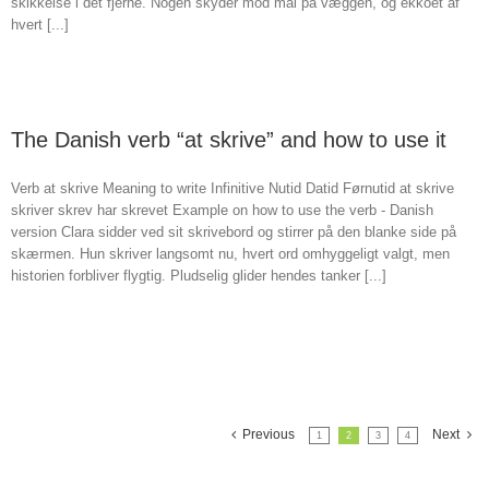
skikkelse i det fjerne. Nogen skyder mod mål på væggen, og ekkoet af
hvert [...]
The Danish verb “at skrive” and how to use it
Verb at skrive Meaning to write Infinitive Nutid Datid Førnutid at skrive
skriver skrev har skrevet Example on how to use the verb - Danish
version Clara sidder ved sit skrivebord og stirrer på den blanke side på
skærmen. Hun skriver langsomt nu, hvert ord omhyggeligt valgt, men
historien forbliver flygtig. Pludselig glider hendes tanker [...]
Previous
Next
1
2
3
4