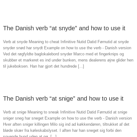
The Danish verb “at snyde” and how to use it
Verb at snyde Meaning to cheat Infinitive Nutid Datid Førnutid at snyde
snyder snød har snydt Example on how to use the verb - Danish version
Ved det røgfyldte baglokalebord snyder Marco med et fingerknips og
skubber et markeret es ind under bunken, mens dealerens øjne glider hen
til jukeboksen. Han har gjort det hundrede [...]
The Danish verb “at snige” and how to use it
Verb at snige Meaning to sneak Infinitive Nutid Datid Førnutid at snige
sniger sneg har sneget Example on how to use the verb - Danish version
Hver aften sniger killingen Milo sig ind ad køkkendøren, tiltrukket af det
bløde skær fra køleskabslyset. I aften har han sneget sig forbi den
sovende hund uden at gø, [...]