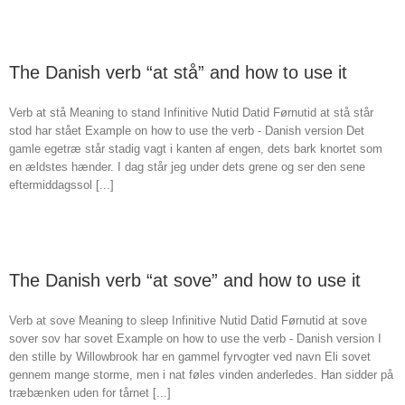
The Danish verb “at stå” and how to use it
Verb at stå Meaning to stand Infinitive Nutid Datid Førnutid at stå står
stod har stået Example on how to use the verb - Danish version Det
gamle egetræ står stadig vagt i kanten af engen, dets bark knortet som
en ældstes hænder. I dag står jeg under dets grene og ser den sene
eftermiddagssol [...]
The Danish verb “at sove” and how to use it
Verb at sove Meaning to sleep Infinitive Nutid Datid Førnutid at sove
sover sov har sovet Example on how to use the verb - Danish version I
den stille by Willowbrook har en gammel fyrvogter ved navn Eli sovet
gennem mange storme, men i nat føles vinden anderledes. Han sidder på
træbænken uden for tårnet [...]