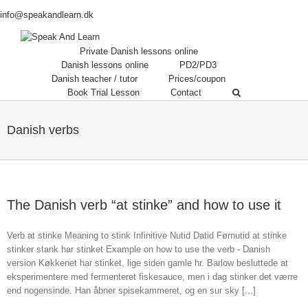
info@speakandlearn.dk
Private Danish lessons online
Danish lessons online
PD2/PD3
Danish teacher / tutor
Prices/coupon
Book Trial Lesson
Contact
Danish verbs
The Danish verb “at stinke” and how to use it
Verb at stinke Meaning to stink Infinitive Nutid Datid Førnutid at stinke
stinker stank har stinket Example on how to use the verb - Danish
version Køkkenet har stinket, lige siden gamle hr. Barlow besluttede at
eksperimentere med fermenteret fiskesauce, men i dag stinker det værre
end nogensinde. Han åbner spisekammeret, og en sur sky [...]